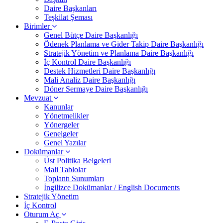
Daire Başkanları
Teşkilat Şeması
Birimler
Genel Bütçe Daire Başkanlığı
Ödenek Planlama ve Gider Takip Daire Başkanlığı
Stratejik Yönetim ve Planlama Daire Başkanlığı
İç Kontrol Daire Başkanlığı
Destek Hizmetleri Daire Başkanlığı
Mali Analiz Daire Başkanlığı
Döner Sermaye Daire Başkanlığı
Mevzuat
Kanunlar
Yönetmelikler
Yönergeler
Genelgeler
Genel Yazılar
Dokümanlar
Üst Politika Belgeleri
Mali Tablolar
Toplantı Sunumları
İngilizce Dokümanlar / English Documents
Stratejik Yönetim
İç Kontrol
Oturum Aç