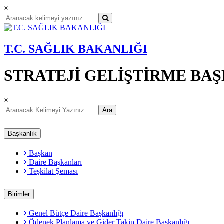
×
T.C. SAĞLIK BAKANLIĞI
STRATEJİ GELİŞTİRME BA
×
Ara
Başkanlık
Başkan
Daire Başkanları
Teşkilat Şeması
Birimler
Genel Bütçe Daire Başkanlığı
Ödenek Planlama ve Gider Takip Daire Başkanlığı