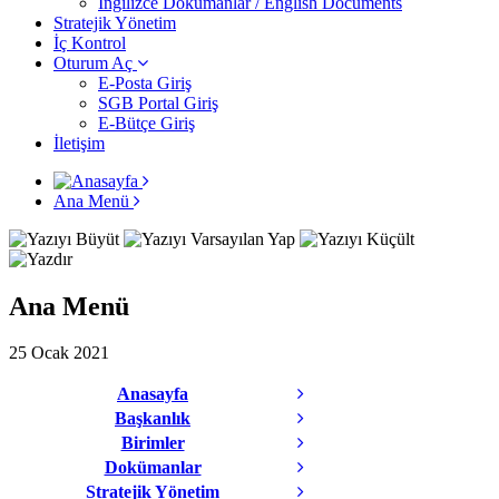
İngilizce Dokümanlar / English Documents
Stratejik Yönetim
İç Kontrol
Oturum Aç
E-Posta Giriş
SGB Portal Giriş
E-Bütçe Giriş
İletişim
Ana Menü
Ana Menü
25 Ocak 2021
Anasayfa
Başkanlık
Birimler
Dokümanlar
Stratejik Yönetim