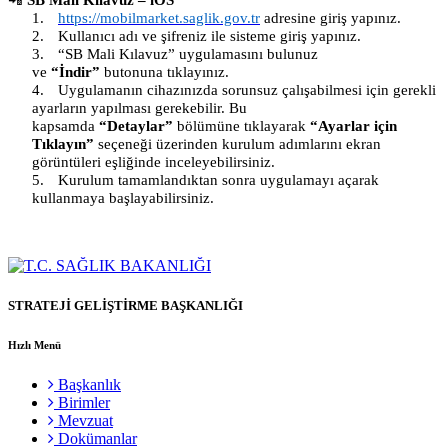
📲
SB Mali Kılavuz – iOS
1.
https://mobilmarket.saglik.gov.tr
adresine giriş yapınız.
2.
Kullanıcı adı ve şifreniz ile sisteme giriş yapınız.
3.
“SB Mali Kılavuz” uygulamasını bulunuz
ve
“İndir”
butonuna tıklayınız.
4.
Uygulamanın cihazınızda sorunsuz çalışabilmesi için gerekli
ayarların yapılması gerekebilir. Bu
kapsamda
“Detaylar”
bölümüne tıklayarak
“Ayarlar için
Tıklayın”
seçeneği üzerinden kurulum adımlarını ekran
görüntüleri eşliğinde inceleyebilirsiniz.
5.
Kurulum tamamlandıktan sonra uygulamayı açarak
kullanmaya başlayabilirsiniz.
STRATEJİ GELİŞTİRME BAŞKANLIĞI
Hızlı Menü
Başkanlık
Birimler
Mevzuat
Dokümanlar