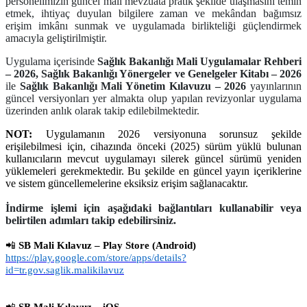
personelimizin güncel mali mevzuata pratik şekilde ulaşmasını temin
etmek, ihtiyaç duyulan bilgilere zaman ve mekândan bağımsız
erişim imkânı sunmak ve uygulamada birlikteliği güçlendirmek
amacıyla geliştirilmiştir.
Uygulama içerisinde
Sağlık Bakanlığı Mali Uygulamalar Rehberi
– 2026, Sağlık Bakanlığı Yönergeler ve Genelgeler Kitabı – 2026
ile
Sağlık Bakanlığı Mali Yönetim Kılavuzu – 2026
yayınlarının
güncel versiyonları yer almakta olup yapılan revizyonlar uygulama
üzerinden anlık olarak takip edilebilmektedir.
NOT:
Uygulamanın 2026 versiyonuna sorunsuz şekilde
erişilebilmesi için, cihazında önceki (2025) sürüm yüklü bulunan
kullanıcıların mevcut uygulamayı silerek güncel sürümü yeniden
yüklemeleri gerekmektedir. Bu şekilde en güncel yayın içeriklerine
ve sistem güncellemelerine eksiksiz erişim sağlanacaktır.
İndirme işlemi için aşağıdaki bağlantıları kullanabilir veya
belirtilen adımları takip edebilirsiniz.
📲
SB Mali Kılavuz – Play Store (Android)
https://play.google.com/store/apps/details?
id=tr.gov.saglik.malikilavuz