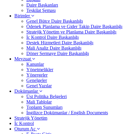
Daire Başkanları
Teşkilat Şeması
Birimler
Genel Bütçe Daire Başkanlığı
Ödenek Planlama ve Gider Takip Daire Başkanlığı
Stratejik Yönetim ve Planlama Daire Başkanlığı
İç Kontrol Daire Başkanlığı
Destek Hizmetleri Daire Başkanlığı
Mali Analiz Daire Başkanlığı
Döner Sermaye Daire Başkanlığı
Mevzuat
Kanunlar
Yönetmelikler
Yönergeler
Genelgeler
Genel Yazılar
Dokümanlar
Üst Politika Belgeleri
Mali Tablolar
Toplantı Sunumları
İngilizce Dokümanlar / English Documents
Stratejik Yönetim
İç Kontrol
Oturum Aç