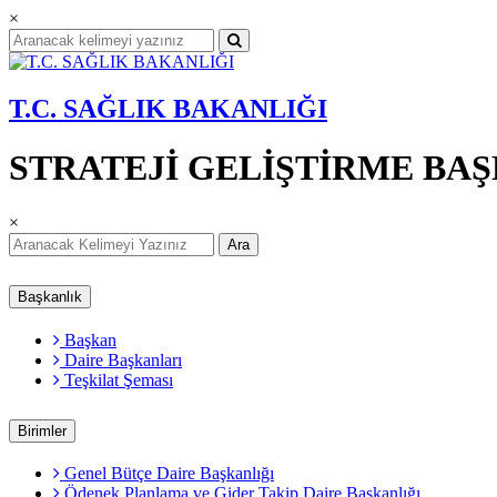
×
T.C. SAĞLIK BAKANLIĞI
STRATEJİ GELİŞTİRME BA
×
Ara
Başkanlık
Başkan
Daire Başkanları
Teşkilat Şeması
Birimler
Genel Bütçe Daire Başkanlığı
Ödenek Planlama ve Gider Takip Daire Başkanlığı