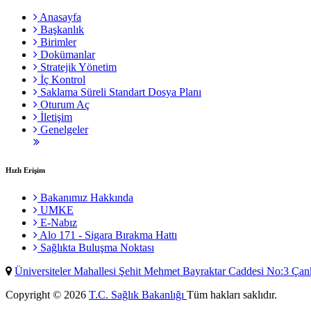
Anasayfa
Başkanlık
Birimler
Dokümanlar
Stratejik Yönetim
İç Kontrol
Saklama Süreli Standart Dosya Planı
Oturum Aç
İletişim
Genelgeler
Hızlı Erişim
Bakanımız Hakkında
UMKE
E-Nabız
Alo 171 - Sigara Bırakma Hattı
Sağlıkta Buluşma Noktası
Üniversiteler Mahallesi Şehit Mehmet Bayraktar Caddesi No:3 Ç
Copyright © 2026
T.C. Sağlık Bakanlığı
Tüm hakları saklıdır.