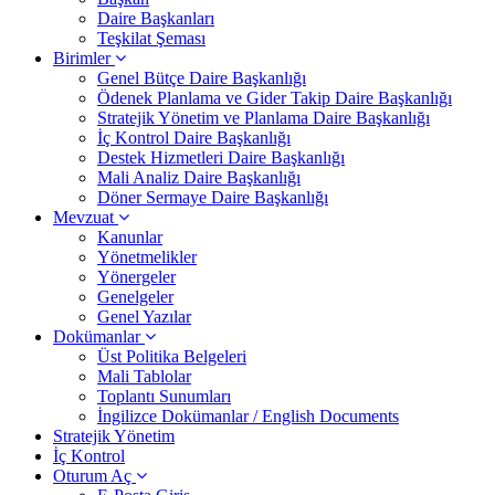
Daire Başkanları
Teşkilat Şeması
Birimler
Genel Bütçe Daire Başkanlığı
Ödenek Planlama ve Gider Takip Daire Başkanlığı
Stratejik Yönetim ve Planlama Daire Başkanlığı
İç Kontrol Daire Başkanlığı
Destek Hizmetleri Daire Başkanlığı
Mali Analiz Daire Başkanlığı
Döner Sermaye Daire Başkanlığı
Mevzuat
Kanunlar
Yönetmelikler
Yönergeler
Genelgeler
Genel Yazılar
Dokümanlar
Üst Politika Belgeleri
Mali Tablolar
Toplantı Sunumları
İngilizce Dokümanlar / English Documents
Stratejik Yönetim
İç Kontrol
Oturum Aç