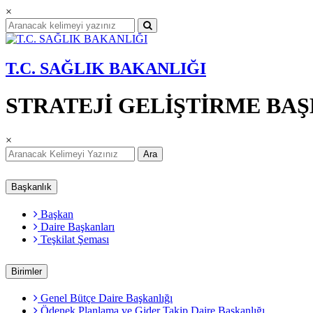
×
T.C. SAĞLIK BAKANLIĞI
STRATEJİ GELİŞTİRME BA
×
Ara
Başkanlık
Başkan
Daire Başkanları
Teşkilat Şeması
Birimler
Genel Bütçe Daire Başkanlığı
Ödenek Planlama ve Gider Takip Daire Başkanlığı