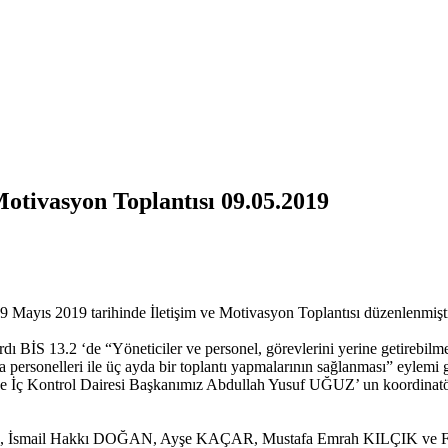
 Motivasyon Toplantısı 09.05.2019
9 Mayıs 2019 tarihinde İletişim ve Motivasyon Toplantısı düzenlenmişti
 BİS 13.2 ‘de “Yöneticiler ve personel, görevlerini yerine getirebilmel
 personelleri ile üç ayda bir toplantı yapmalarının sağlanması” eylem
ve İç Kontrol Dairesi Başkanımız Abdullah Yusuf UĞUZ’ un koordinatörl
N, İsmail Hakkı DOĞAN, Ayşe KAÇAR, Mustafa Emrah KILÇIK ve Fatm