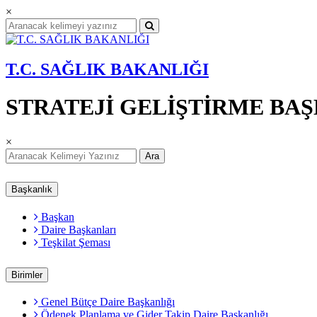
×
T.C. SAĞLIK BAKANLIĞI
STRATEJİ GELİŞTİRME BA
×
Ara
Başkanlık
Başkan
Daire Başkanları
Teşkilat Şeması
Birimler
Genel Bütçe Daire Başkanlığı
Ödenek Planlama ve Gider Takip Daire Başkanlığı