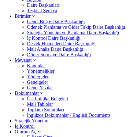
Daire Başkanları
Teşkilat Şeması
Birimler
Genel Bütçe Daire Başkanlığı
Ödenek Planlama ve Gider Takip Daire Başkanlığı
Stratejik Yönetim ve Planlama Daire Başkanlığı
İç Kontrol Daire Başkanlığı
Destek Hizmetleri Daire Başkanlığı
Mali Analiz Daire Başkanlığı
Döner Sermaye Daire Başkanlığı
Mevzuat
Kanunlar
Yönetmelikler
Yönergeler
Genelgeler
Genel Yazılar
Dokümanlar
Üst Politika Belgeleri
Mali Tablolar
Toplantı Sunumları
İngilizce Dokümanlar / English Documents
Stratejik Yönetim
İç Kontrol
Oturum Aç