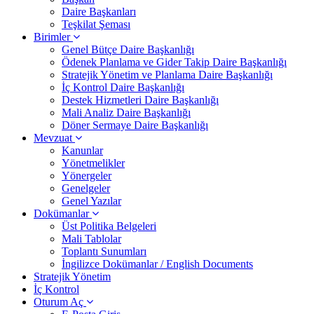
Daire Başkanları
Teşkilat Şeması
Birimler
Genel Bütçe Daire Başkanlığı
Ödenek Planlama ve Gider Takip Daire Başkanlığı
Stratejik Yönetim ve Planlama Daire Başkanlığı
İç Kontrol Daire Başkanlığı
Destek Hizmetleri Daire Başkanlığı
Mali Analiz Daire Başkanlığı
Döner Sermaye Daire Başkanlığı
Mevzuat
Kanunlar
Yönetmelikler
Yönergeler
Genelgeler
Genel Yazılar
Dokümanlar
Üst Politika Belgeleri
Mali Tablolar
Toplantı Sunumları
İngilizce Dokümanlar / English Documents
Stratejik Yönetim
İç Kontrol
Oturum Aç