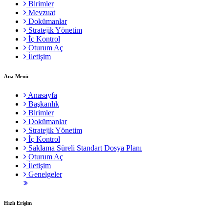
Birimler
Mevzuat
Dokümanlar
Stratejik Yönetim
İç Kontrol
Oturum Aç
İletişim
Ana Menü
Anasayfa
Başkanlık
Birimler
Dokümanlar
Stratejik Yönetim
İç Kontrol
Saklama Süreli Standart Dosya Planı
Oturum Aç
İletişim
Genelgeler
Hızlı Erişim