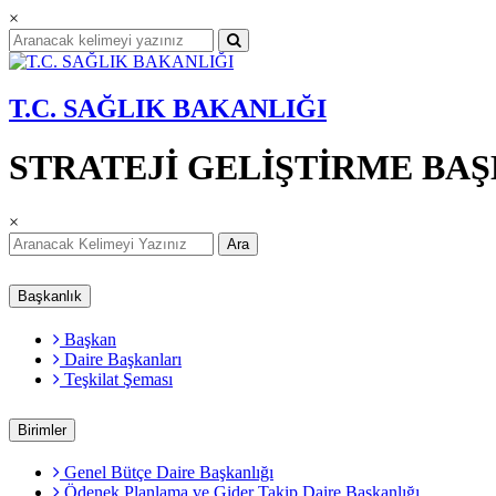
×
T.C. SAĞLIK BAKANLIĞI
STRATEJİ GELİŞTİRME BA
×
Ara
Başkanlık
Başkan
Daire Başkanları
Teşkilat Şeması
Birimler
Genel Bütçe Daire Başkanlığı
Ödenek Planlama ve Gider Takip Daire Başkanlığı