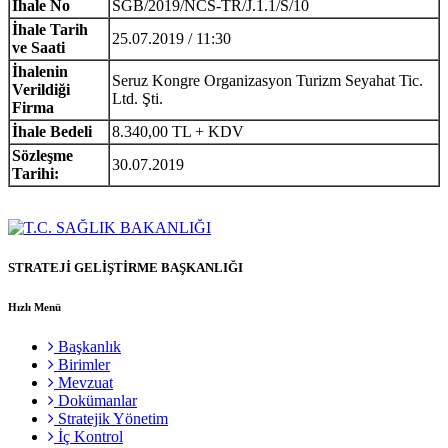
İhale No
SGB/2019/NCS-TR/J.1.1/S/10
İhale Tarih
25.07.2019 / 11:30
ve Saati
İhalenin
Seruz Kongre Organizasyon Turizm Seyahat Tic.
Verildiği
Ltd. Şti.
Firma
İhale Bedeli
8.340,00 TL + KDV
Sözleşme
30.07.2019
Tarihi:
STRATEJİ GELİŞTİRME BAŞKANLIĞI
Hızlı Menü
Başkanlık
Birimler
Mevzuat
Dokümanlar
Stratejik Yönetim
İç Kontrol