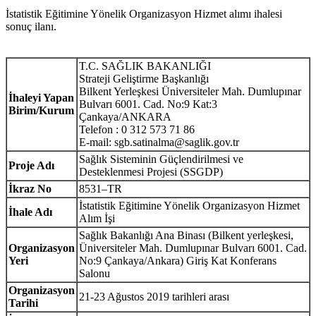
İstatistik Eğitimine Yönelik Organizasyon Hizmet alımı ihalesi
sonuç ilanı.
T.C. SAĞLIK BAKANLIĞI
Strateji Geliştirme Başkanlığı
Bilkent Yerleşkesi Üniversiteler Mah. Dumlupınar
İhaleyi Yapan
Bulvarı 6001. Cad. No:9 Kat:3
Birim/Kurum
Çankaya/ANKARA
Telefon : 0 312 573 71 86
E-mail: sgb.satinalma@saglik.gov.tr
Sağlık Sisteminin Güçlendirilmesi ve
Proje Adı
Desteklenmesi Projesi (SSGDP)
İkraz No
8531–TR
İstatistik Eğitimine Yönelik Organizasyon Hizmet
İhale Adı
Alım İşi
Sağlık Bakanlığı Ana Binası (Bilkent yerleşkesi,
Organizasyon
Üniversiteler Mah. Dumlupınar Bulvarı 6001. Cad.
Yeri
No:9 Çankaya/Ankara) Giriş Kat Konferans
Salonu
Organizasyon
21-23 Ağustos 2019 tarihleri arası
Tarihi