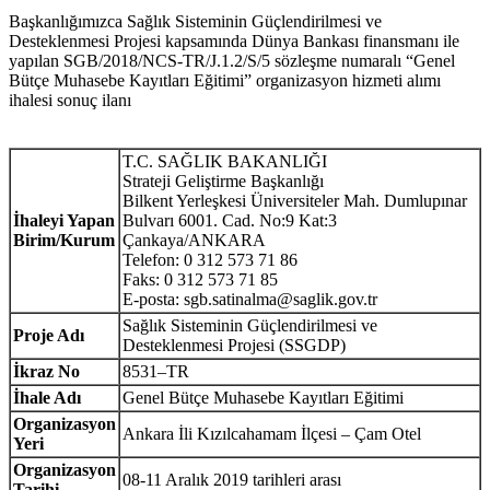
Başkanlığımızca Sağlık Sisteminin Güçlendirilmesi ve
Desteklenmesi Projesi kapsamında Dünya Bankası finansmanı ile
yapılan SGB/2018/NCS-TR/J.1.2/S/5 sözleşme numaralı “Genel
Bütçe Muhasebe Kayıtları Eğitimi” organizasyon hizmeti alımı
ihalesi sonuç ilanı
T.C. SAĞLIK BAKANLIĞI
Strateji Geliştirme Başkanlığı
Bilkent Yerleşkesi Üniversiteler Mah. Dumlupınar
İhaleyi Yapan
Bulvarı 6001. Cad. No:9 Kat:3
Birim/Kurum
Çankaya/ANKARA
Telefon: 0 312 573 71 86
Faks: 0 312 573 71 85
E-posta: sgb.satinalma@saglik.gov.tr
Sağlık Sisteminin Güçlendirilmesi ve
Proje Adı
Desteklenmesi Projesi (SSGDP)
İkraz No
8531–TR
İhale Adı
Genel Bütçe Muhasebe Kayıtları Eğitimi
Organizasyon
Ankara İli Kızılcahamam İlçesi – Çam Otel
Yeri
Organizasyon
08-11 Aralık 2019 tarihleri arası
Tarihi