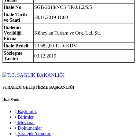
İhale No
SGB/2018/NCS-TR/J.1.2/S/5
İhale Tarih
28.11.2019 11:00
ve Saati
İhalenin
Verildiği
Küheylan Turizm ve Org. Ltd. Şti.
Firma
İhale Bedeli
73.682,00 TL + KDV
Sözleşme
03.12.2019
Tarihi:
STRATEJİ GELİŞTİRME BAŞKANLIĞI
Hızlı Menü
Başkanlık
Birimler
Mevzuat
Dokümanlar
Stratejik Yönetim