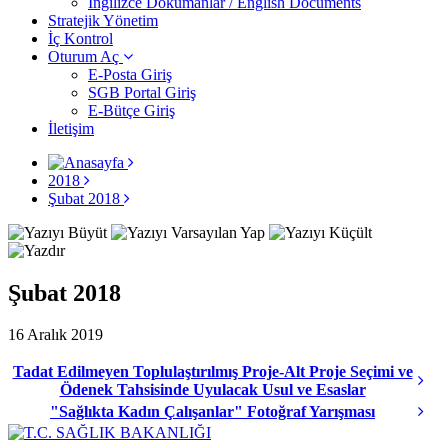
İngilizce Dokümanlar / English Documents
Stratejik Yönetim
İç Kontrol
Oturum Aç
E-Posta Giriş
SGB Portal Giriş
E-Bütçe Giriş
İletişim
2018
Şubat 2018
Şubat 2018
16 Aralık 2019
Tadat Edilmeyen Toplulaştırılmış Proje-Alt Proje Seçimi ve
Ödenek Tahsisinde Uyulacak Usul ve Esaslar
"Sağlıkta Kadın Çalışanlar" Fotoğraf Yarışması