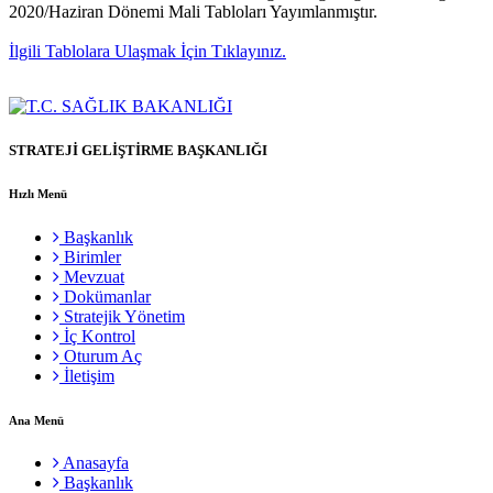
2020/Haziran Dönemi Mali Tabloları Yayımlanmıştır.
İlgili Tablolara Ulaşmak İçin Tıklayınız.
STRATEJİ GELİŞTİRME BAŞKANLIĞI
Hızlı Menü
Başkanlık
Birimler
Mevzuat
Dokümanlar
Stratejik Yönetim
İç Kontrol
Oturum Aç
İletişim
Ana Menü
Anasayfa
Başkanlık