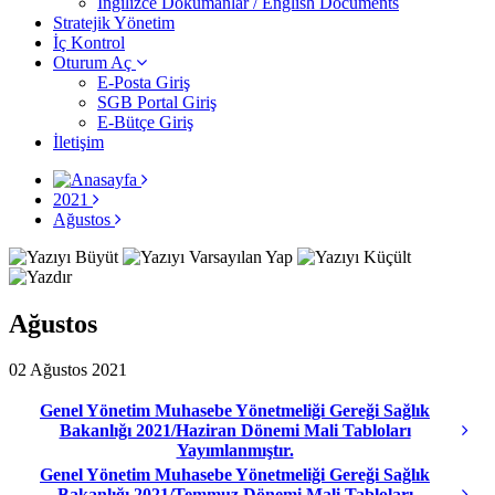
İngilizce Dokümanlar / English Documents
Stratejik Yönetim
İç Kontrol
Oturum Aç
E-Posta Giriş
SGB Portal Giriş
E-Bütçe Giriş
İletişim
2021
Ağustos
Ağustos
02 Ağustos 2021
Genel Yönetim Muhasebe Yönetmeliği Gereği Sağlık
Bakanlığı 2021/Haziran Dönemi Mali Tabloları
Yayımlanmıştır.
Genel Yönetim Muhasebe Yönetmeliği Gereği Sağlık
Bakanlığı 2021/Temmuz Dönemi Mali Tabloları