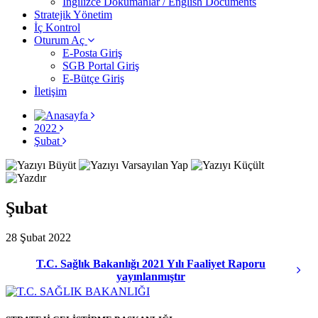
İngilizce Dokümanlar / English Documents
Stratejik Yönetim
İç Kontrol
Oturum Aç
E-Posta Giriş
SGB Portal Giriş
E-Bütçe Giriş
İletişim
2022
Şubat
Şubat
28 Şubat 2022
T.C. Sağlık Bakanlığı 2021 Yılı Faaliyet Raporu
yayınlanmıştır