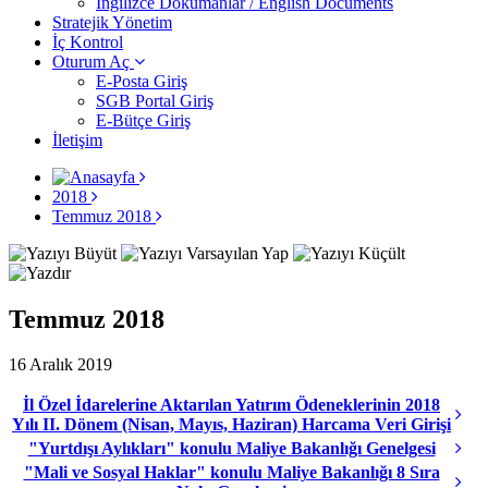
İngilizce Dokümanlar / English Documents
Stratejik Yönetim
İç Kontrol
Oturum Aç
E-Posta Giriş
SGB Portal Giriş
E-Bütçe Giriş
İletişim
2018
Temmuz 2018
Temmuz 2018
16 Aralık 2019
İl Özel İdarelerine Aktarılan Yatırım Ödeneklerinin 2018
Yılı II. Dönem (Nisan, Mayıs, Haziran) Harcama Veri Girişi
"Yurtdışı Aylıkları" konulu Maliye Bakanlığı Genelgesi
"Mali ve Sosyal Haklar" konulu Maliye Bakanlığı 8 Sıra