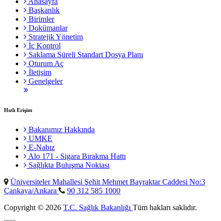
Anasayfa
Başkanlık
Birimler
Dokümanlar
Stratejik Yönetim
İç Kontrol
Saklama Süreli Standart Dosya Planı
Oturum Aç
İletişim
Genelgeler
Hızlı Erişim
Bakanımız Hakkında
UMKE
E-Nabız
Alo 171 - Sigara Bırakma Hattı
Sağlıkta Buluşma Noktası
Üniversiteler Mahallesi Şehit Mehmet Bayraktar Caddesi No:3
Çankaya/Ankara
90 312 585 1000
Copyright © 2026
T.C. Sağlık Bakanlığı
Tüm hakları saklıdır.