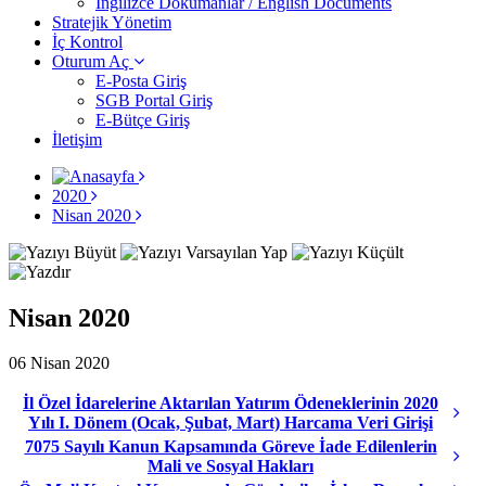
İngilizce Dokümanlar / English Documents
Stratejik Yönetim
İç Kontrol
Oturum Aç
E-Posta Giriş
SGB Portal Giriş
E-Bütçe Giriş
İletişim
2020
Nisan 2020
Nisan 2020
06 Nisan 2020
İl Özel İdarelerine Aktarılan Yatırım Ödeneklerinin 2020
Yılı I. Dönem (Ocak, Şubat, Mart) Harcama Veri Girişi
7075 Sayılı Kanun Kapsamında Göreve İade Edilenlerin
Mali ve Sosyal Hakları