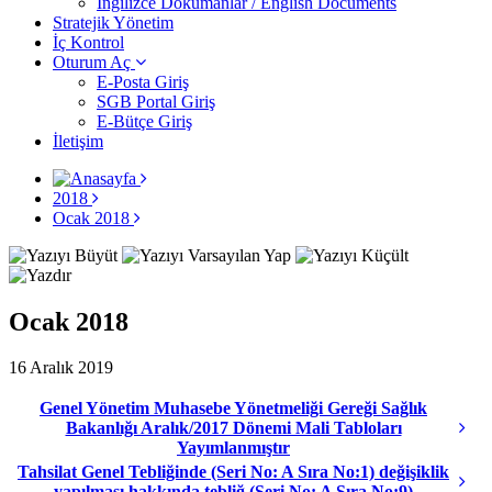
İngilizce Dokümanlar / English Documents
Stratejik Yönetim
İç Kontrol
Oturum Aç
E-Posta Giriş
SGB Portal Giriş
E-Bütçe Giriş
İletişim
2018
Ocak 2018
Ocak 2018
16 Aralık 2019
Genel Yönetim Muhasebe Yönetmeliği Gereği Sağlık
Bakanlığı Aralık/2017 Dönemi Mali Tabloları
Yayımlanmıştır
Tahsilat Genel Tebliğinde (Seri No: A Sıra No:1) değişiklik
yapılması hakkında tebliğ (Seri No: A Sıra No:9)