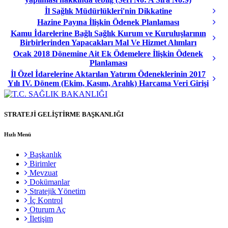
İl Sağlık Müdürlükleri'nin Dikkatine
Hazine Payına İlişkin Ödenek Planlaması
Kamu İdarelerine Bağlı Sağlık Kurum ve Kuruluşlarının
Birbirlerinden Yapacakları Mal Ve Hizmet Alımları
Ocak 2018 Dönemine Ait Ek Ödemelere İlişkin Ödenek
Planlaması
İl Özel İdarelerine Aktarılan Yatırım Ödeneklerinin 2017
Yılı IV. Dönem (Ekim, Kasım, Aralık) Harcama Veri Girişi
STRATEJİ GELİŞTİRME BAŞKANLIĞI
Hızlı Menü
Başkanlık
Birimler
Mevzuat
Dokümanlar
Stratejik Yönetim
İç Kontrol
Oturum Aç
İletişim