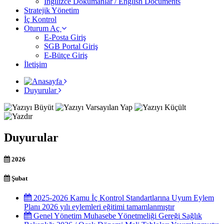
İngilizce Dokümanlar / English Documents
Stratejik Yönetim
İç Kontrol
Oturum Aç
E-Posta Giriş
SGB Portal Giriş
E-Bütçe Giriş
İletişim
Duyurular
Duyurular
2026
Şubat
2025-2026 Kamu İç Kontrol Standartlarına Uyum Eylem
Planı 2026 yılı eylemleri eğitimi tamamlanmıştır
Genel Yönetim Muhasebe Yönetmeliği Gereği Sağlık