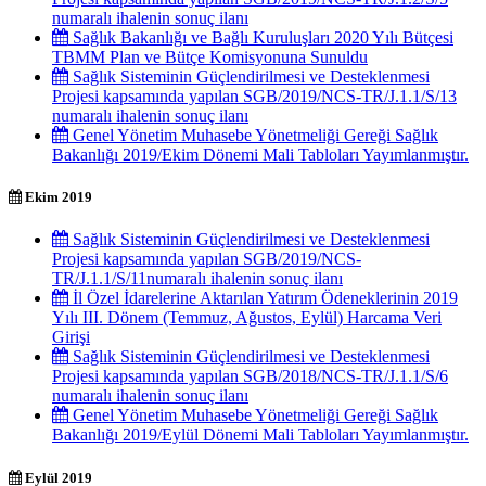
numaralı ihalenin sonuç ilanı
Sağlık Bakanlığı ve Bağlı Kuruluşları 2020 Yılı Bütçesi
TBMM Plan ve Bütçe Komisyonuna Sunuldu
Sağlık Sisteminin Güçlendirilmesi ve Desteklenmesi
Projesi kapsamında yapılan SGB/2019/NCS-TR/J.1.1/S/13
numaralı ihalenin sonuç ilanı
Genel Yönetim Muhasebe Yönetmeliği Gereği Sağlık
Bakanlığı 2019/Ekim Dönemi Mali Tabloları Yayımlanmıştır.
Ekim 2019
Sağlık Sisteminin Güçlendirilmesi ve Desteklenmesi
Projesi kapsamında yapılan SGB/2019/NCS-
TR/J.1.1/S/11numaralı ihalenin sonuç ilanı
İl Özel İdarelerine Aktarılan Yatırım Ödeneklerinin 2019
Yılı III. Dönem (Temmuz, Ağustos, Eylül) Harcama Veri
Girişi
Sağlık Sisteminin Güçlendirilmesi ve Desteklenmesi
Projesi kapsamında yapılan SGB/2018/NCS-TR/J.1.1/S/6
numaralı ihalenin sonuç ilanı
Genel Yönetim Muhasebe Yönetmeliği Gereği Sağlık
Bakanlığı 2019/Eylül Dönemi Mali Tabloları Yayımlanmıştır.
Eylül 2019