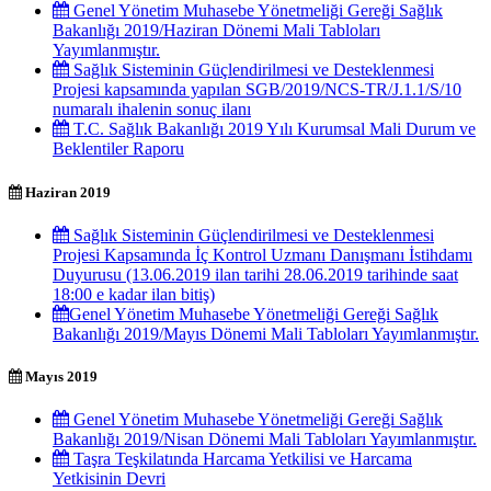
Genel Yönetim Muhasebe Yönetmeliği Gereği Sağlık
Bakanlığı 2019/Haziran Dönemi Mali Tabloları
Yayımlanmıştır.
Sağlık Sisteminin Güçlendirilmesi ve Desteklenmesi
Projesi kapsamında yapılan SGB/2019/NCS-TR/J.1.1/S/10
numaralı ihalenin sonuç ilanı
T.C. Sağlık Bakanlığı 2019 Yılı Kurumsal Mali Durum ve
Beklentiler Raporu
Haziran 2019
Sağlık Sisteminin Güçlendirilmesi ve Desteklenmesi
Projesi Kapsamında İç Kontrol Uzmanı Danışmanı İstihdamı
Duyurusu (13.06.2019 ilan tarihi 28.06.2019 tarihinde saat
18:00 e kadar ilan bitiş)
​​Genel Yönetim Muhasebe Yönetmeliği Gereği Sağlık
Bakanlığı 2019/Mayıs​​ Dönemi Mali Tabloları Yayımlanmıştır.
Mayıs 2019
Genel Yönetim Muhasebe Yönetmeliği Gereği Sağlık
Bakanlığı 2019/Nisan Dönemi Mali Tabloları Yayımlanmıştır.
Taşra Teşkilatında Harcama Yetkilisi ve Harcama
Yetkisinin Devri