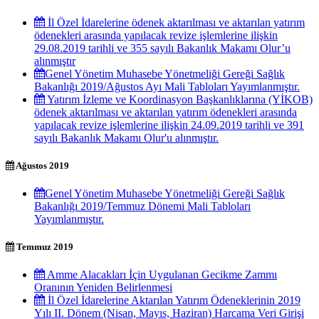
İl Özel İdarelerine ödenek aktarılması ve aktarılan yatırım
ödenekleri arasında yapılacak revize işlemlerine ilişkin
29.08.2019 tarihli ve 355 sayılı Bakanlık Makamı Olur’u
alınmıştır
​​Genel Yönetim Muhasebe Yönetmeliği Gereği Sağlık
Bakanlığı 2019/Ağustos Ayı Mali Tabloları Yayımlanmıştır.
Yatırım İzleme ve Koordinasyon Başkanlıklarına (YİKOB)
ödenek aktarılması ve aktarılan yatırım ödenekleri arasında
yapılacak revize işlemlerine ilişkin 24.09.2019 tarihli ve 391
sayılı Bakanlık Makamı Olur'u alınmıştır.
Ağustos 2019
​​Genel Yönetim Muhasebe Yönetmeliği Gereği Sağlık
Bakanlığı 2019/Temmuz Dönemi Mali Tabloları
Yayımlanmıştır.
Temmuz 2019
Amme Alacakları İçin Uygulanan Gecikme Zammı
Oranının Yeniden Belirlenmesi
İl Özel İdarelerine Aktarılan Yatırım Ödeneklerinin 2019
Yılı II. Dönem (Nisan, Mayıs, Haziran) Harcama Veri Girişi